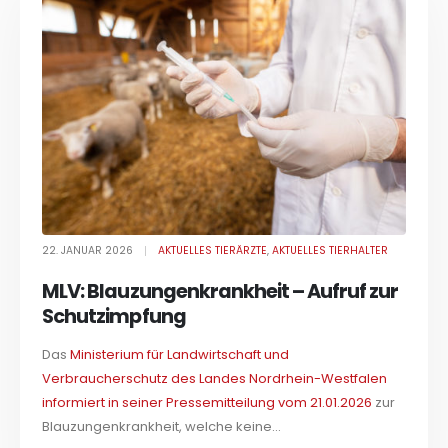
22. JANUAR 2026
AKTUELLES TIERÄRZTE
,
AKTUELLES TIERHALTER
MLV: Blauzungenkrankheit – Aufruf zur
Schutzimpfung
Das
Ministerium für Landwirtschaft und
Verbraucherschutz des Landes Nordrhein-Westfalen
informiert in seiner Pressemitteilung vom 21.01.2026
zur
Blauzungenkrankheit, welche keine...