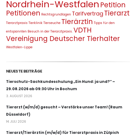
Nordrhein-Westfalen
Petition
Petitionen
Tierarzt
Tarifvertrag
Rechtsgrundlagen
Tierärztin
Tierarztpraxis
Tierklinik
Tierseuche
Tipps für den
VDTH
entspannten Besuch in der Tierarztpraxis.
Vereinigung Deutscher Tierhalter
Westfalen-Lippe
NEUESTE BEITRÄGE
Tierschutz-Sachkundeschulung „Ein Hund: ja und?“ –
29.08.2026 ab 09:30 Uhr in Bochum
3. AUGUST 2026
Tierarzt (w/m/d) gesucht – Verstärke unser Team! (Raum
Düsseldorf)
14. JULI 2026
Tierarzt/Tierärztin (m/w/d) für Tierarztpraxis in Zülpich