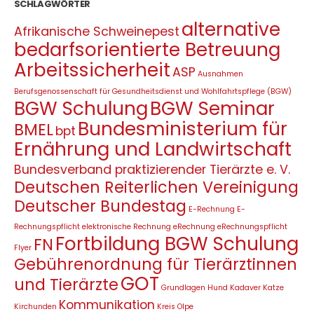
SCHLAGWÖRTER
alternative
Afrikanische Schweinepest
bedarfsorientierte Betreuung
Arbeitssicherheit
ASP
Ausnahmen
Berufsgenossenschaft für Gesundheitsdienst und Wohlfahrtspflege (BGW)
BGW Schulung
BGW Seminar
Bundesministerium für
BMEL
bpt
Ernährung und Landwirtschaft
Bundesverband praktizierender Tierärzte e. V.
Deutschen Reiterlichen Vereinigung
Deutscher Bundestag
E-Rechnung
E-
Rechnungspflicht
elektronische Rechnung
eRechnung
eRechnungspflicht
Fortbildung BGW Schulung
FN
Flyer
Gebührenordnung für Tierärztinnen
GOT
und Tierärzte
Grundlagen
Hund
Kadaver
Katze
Kommunikation
Kirchunden
Kreis Olpe