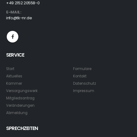
+49 2152 20558-0
E-MAIL:
info@tk-nr.de
SERVICE
Start
Formulare
Aktuelles
Kontakt
Kammer
Datenschutz
Versorgungswerk
Impressum
Mitgliedsantrag
Veränderungen
Abmeldung
SPRECHZEITEN