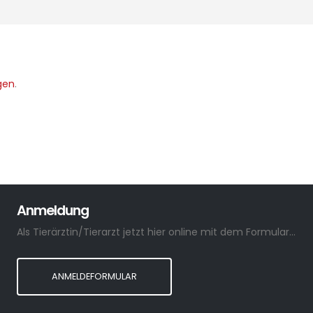
gen
.
Anmeldung
Als Tierärztin/Tierarzt jetzt hier online mit dem Formular anmelden.
ANMELDEFORMULAR