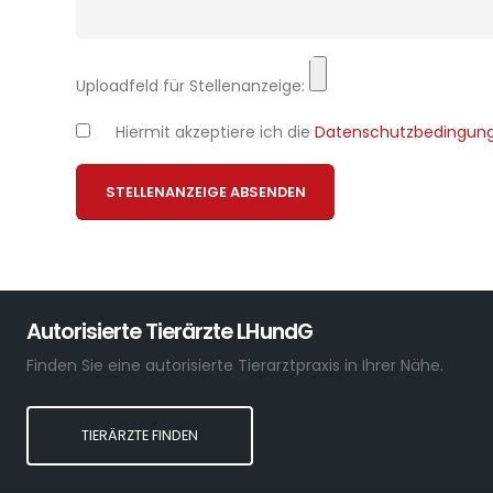
Uploadfeld für Stellenanzeige:
Hiermit akzeptiere ich die
Datenschutzbedingun
Bitte lasse dieses Feld leer.
Alternative:
Autorisierte Tierärzte LHundG
Finden Sie eine autorisierte Tierarztpraxis in Ihrer Nähe.
TIERÄRZTE FINDEN