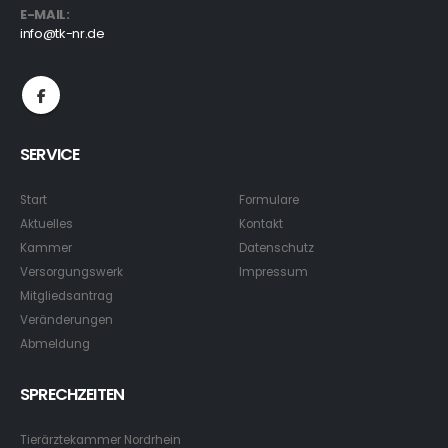
E-MAIL:
info@tk-nr.de
SERVICE
Start
Formulare
Aktuelles
Kontakt
Kammer
Datenschutz
Versorgungswerk
Impressum
Mitgliedsantrag
Veränderungen
Abmeldung
SPRECHZEITEN
Tierärztekammer Nordrhein