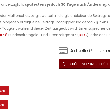
unverzüglich,
spätestens jedoch 30 Tage nach Änderung
, 
er Mutterschutzes gilt weiterhin die gleichbleibende Beitragsh
t hingegen erfolgt eine Beitragsumgruppierung gemäß § 2 Abs. 1
e Tätigkeit während dieser Zeit ausgeübt wird. Ein entsprechend
atz 8
Bundeselterngeld- und Elternzeitgesetz (
BEEG
), oder der El
Aktuelle Gebühre
GEBÜHRENORDNUNG GÜLTIG S
025
025