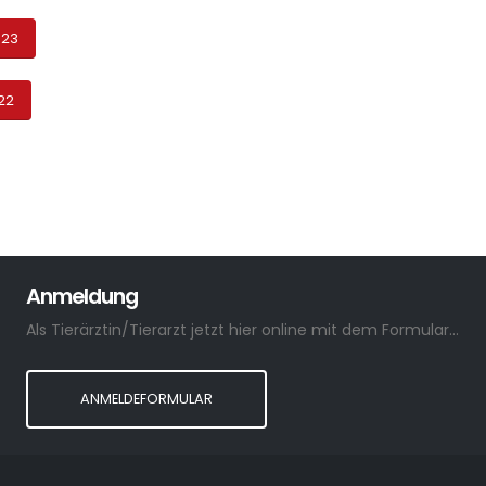
023
22
Anmeldung
Als Tierärztin/Tierarzt jetzt hier online mit dem Formular anmelden.
ANMELDEFORMULAR