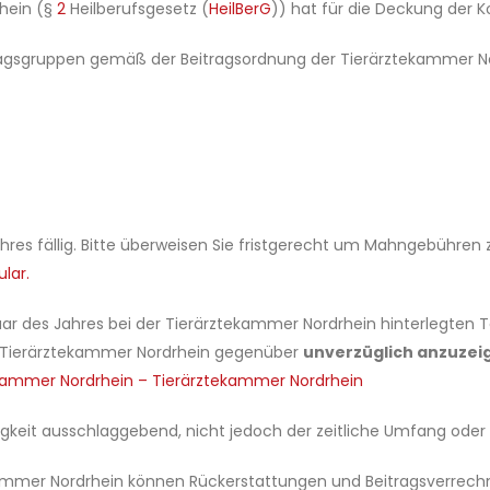
hein (§
2
Heilberufsgesetz (
HeilBerG
)) hat für die Deckung der K
ragsgruppen gemäß der Beitragsordnung der Tierärztekammer No
res fällig. Bitte überweisen Sie fristgerecht um Mahngebühren 
ular
.
 des Jahres bei der Tierärztekammer Nordrhein hinterlegten Tä
 Tierärztekammer Nordrhein gegenüber
unverzüglich anzuzei
kammer Nordrhein – Tierärztekammer Nordrhein
stätigkeit ausschlaggebend, nicht jedoch der zeitliche Umfang od
kammer Nordrhein können Rückerstattungen und Beitragsverrec