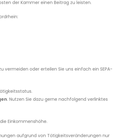
osten der Kammer einen Beitrag zu leisten.
rdrhein:
zu vermeiden oder erteilen Sie uns einfach ein SEPA-
tigkeitsstatus.
gen
. Nutzen Sie dazu gerne nachfolgend verlinktes
er die Einkommenshöhe.
hnungen aufgrund von Tätigkeitsveränderungen nur