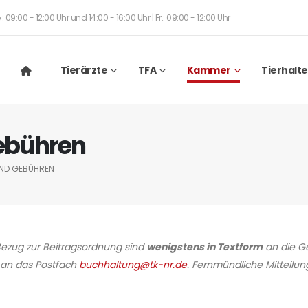
: 09:00 - 12:00 Uhr und 14:00 - 16:00 Uhr | Fr.: 09:00 - 12:00 Uhr
Tierärzte
TFA
Kammer
Tierhalte
ebühren
ND GEBÜHREN
ezug zur Beitragsordnung sind
wenigstens in Textform
an die Ge
l an das Postfach
buchhaltung@tk-nr.de
. Fernmündliche Mitteilun