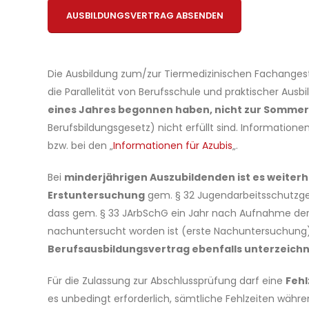
Bitte lasse dieses Feld leer.
Alternative:
Die Ausbildung zum/zur Tiermedizinischen Fachanges
die Parallelität von Berufsschule und praktischer Ausb
eines Jahres begonnen haben, nicht zur Sommer
Berufsbildungsgesetz) nicht erfüllt sind. Informatio
bzw. bei den „
Informationen für Azubis
„.
Bei
minderjährigen Auszubildenden ist es weiterh
Erstuntersuchung
gem. § 32 Jugendarbeitsschutzges
dass gem. § 33 JArbSchG ein Jahr nach Aufnahme der 
nachuntersucht worden ist (erste Nachuntersuchung
Berufsausbildungsvertrag ebenfalls unterzeich
Für die Zulassung zur Abschlussprüfung darf eine
Fehl
es unbedingt erforderlich, sämtliche Fehlzeiten währe