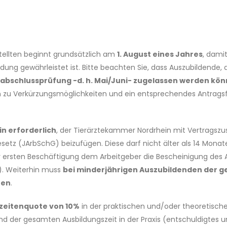
tellten beginnt grundsätzlich am
1. August eines Jahres
, dami
ildung gewährleistet ist. Bitte beachten Sie, dass Auszubildende, 
abschlussprüfung -d. h. Mai/Juni- zugelassen werden kö
nen zu Verkürzungsmöglichkeiten und ein entsprechendes Antragsf
in erforderlich
, der Tierärztekammer Nordrhein mit Vertragsz
etz (JArbSchG) beizufügen. Diese darf nicht älter als 14 Monat
ersten Beschäftigung dem Arbeitgeber die Bescheinigung des A
). Weiterhin muss
bei minderjährigen Auszubildenden der ge
nen
.
zeitenquote von 10%
in der praktischen und/oder theoretisch
nd der gesamten Ausbildungszeit in der Praxis (entschuldigtes 