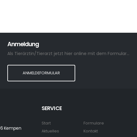
Anmeldung
Als Tierärztin/Tierarzt jetzt hier online mit dem Formular anmelden.
ANMELDEFORMULAR
SERVICE
Start
Formulare
7906 Kempen
Aktuelles
Kontakt