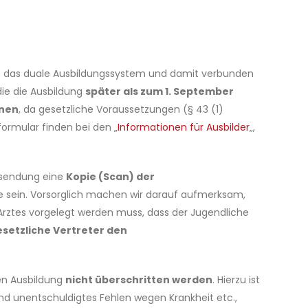
t das duale Ausbildungssystem und damit verbunden
die die Ausbildung
später als zum 1. September
nnen
, da gesetzliche Voraussetzungen (§ 43 (1)
ormular finden bei den „
Informationen für Ausbilder
„,
usendung eine
Kopie (Scan) der
e sein. Vorsorglich machen wir darauf aufmerksam,
rztes vorgelegt werden muss, dass der Jugendliche
setzliche Vertreter den
en Ausbildung
nicht überschritten werden
. Hierzu ist
und unentschuldigtes Fehlen wegen Krankheit etc.,