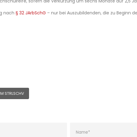
chschulreife, sofern die Verkürzung um sechs Monate auf 2,5 J
ng nach
§ 32 JArbSchG
– nur bei Auszubildenden, die zu Beginn der
UM STRLSCHV