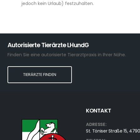
jedoch kein Urlaub) festzuhalten.
Autorisierte Tierärzte LHundG
Finden Sie eine autorisierte Tierarztpraxis in Ihrer Nähe.
TIERÄRZTE FINDEN
KONTAKT
ADRESSE:
St. Töniser Straße 15, 4