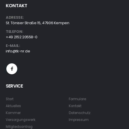
KONTAKT
ADRESSE:
St. Töniser Straße 15, 47906 Kempen
TELEFON:
+49 2152 20558-0
E-MAIL:
info@tk-nr.de
SERVICE
Start
Formulare
Aktuelles
Kontakt
Kammer
Datenschutz
Versorgungswerk
Impressum
Mitgliedsantrag