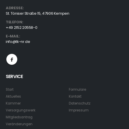
ADRESSE:
St. Töniser Straße 15, 47906 Kempen
TELEFON:
+49 2152 20558-0
E-MAIL:
info@tk-nr.de
SERVICE
Start
Formulare
Aktuelles
Kontakt
Kammer
Datenschutz
Versorgungswerk
Impressum
Mitgliedsantrag
Veränderungen