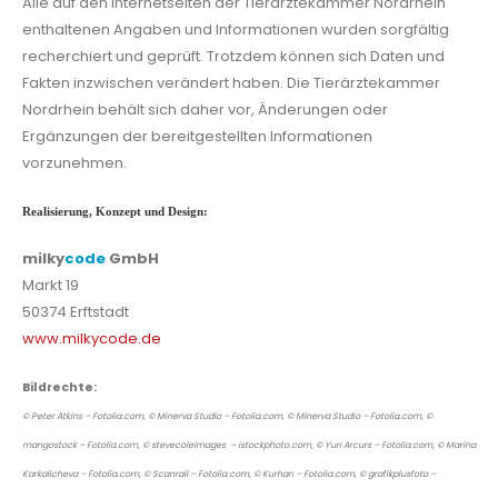
Alle auf den Internetseiten der Tierärztekammer Nordrhein
enthaltenen Angaben und Informationen wurden sorgfältig
recherchiert und geprüft. Trotzdem können sich Daten und
Fakten inzwischen verändert haben. Die Tierärztekammer
Nordrhein behält sich daher vor, Änderungen oder
Ergänzungen der bereitgestellten Informationen
vorzunehmen.
Realisierung, Konzept und Design:
milky
code
GmbH
Markt 19
50374 Erftstadt
www.milkycode.de
Bildrechte:
© Peter Atkins – Fotolia.com, © Minerva Studio – Fotolia.com, © Minerva Studio – Fotolia.com, ©
mangostock – Fotolia.com, © stevecoleimages – istockphoto.com, © Yuri Arcurs – Fotolia.com, © Marina
Karkalicheva – Fotolia.com, © Scanrail – Fotolia.com, © Kurhan – Fotolia.com, © grafikplusfoto –