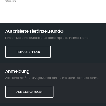
Fotolia.com
Autorisierte Tierärzte LHundG
Finden Sie eine autorisierte Tierarztpraxis in Ihrer Nähe.
TIERÄRZTE FINDEN
Anmeldung
Als Tierärztin/Tierarzt jetzt hier online mit dem Formular anmelden.
ANMELDEFORMULAR