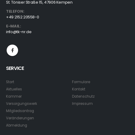
St. Töniser Straße 15, 47906 Kempen
TELEFON:
+49 2152 20558-0
E-MAIL:
info@tk-nr.de
SERVICE
Start
Formulare
Aktuelles
Kontakt
Kammer
Datenschutz
Versorgungswerk
Impressum
Mitgliedsantrag
Veränderungen
Abmeldung