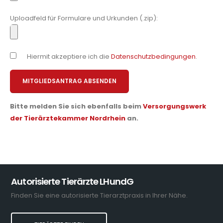
Uploadfeld für Formulare und Urkunden (.zip):
Hiermit akzeptiere ich die
Datenschutzbedingungen
.
Bitte lasse dieses Feld leer.
Alternative:
Bitte melden Sie sich ebenfalls beim
Versorgungswerk
der
Tierärztekammer Nordrhein
an.
Autorisierte Tierärzte LHundG
Finden Sie eine autorisierte Tierarztpraxis in Ihrer Nähe.