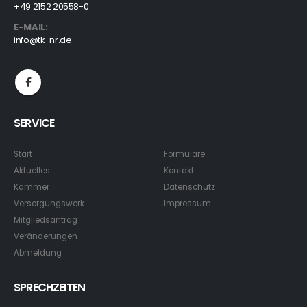
+49 2152 20558-0
E-MAIL:
info@tk-nr.de
SERVICE
Start
Formulare
Aktuelles
Kontakt
Kammer
Datenschutz
Versorgungswerk
Impressum
Mitgliedsantrag
Veränderungen
Abmeldung
SPRECHZEITEN