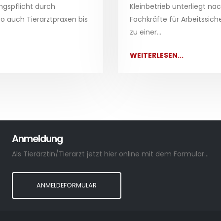
ngspflicht durch
Kleinbetrieb unterliegt na
so auch Tierarztpraxen bis
Fachkräfte für Arbeitssich
zu einer...
WEITERLESEN...
Anmeldung
Als Tierärztin/Tierarzt jetzt hier online mit dem Formular anmelden.
ANMELDEFORMULAR