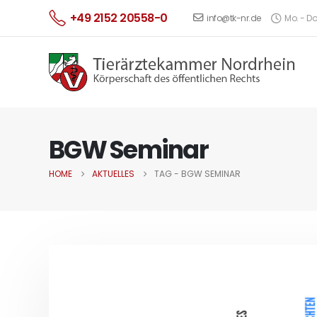
+49 2152 20558-0
info@tk-nr.de
Mo. - Do.
BGW Seminar
HOME
AKTUELLES
TAG -
BGW SEMINAR