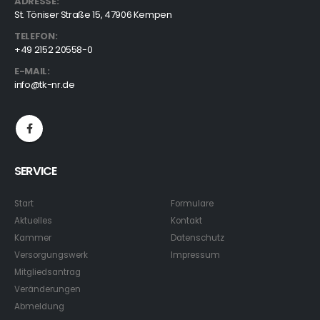
ADRESSE:
St. Töniser Straße 15, 47906 Kempen
TELEFON:
+49 2152 20558-0
E-MAIL:
info@tk-nr.de
SERVICE
Start
Formulare
Aktuelles
Kontakt
Kammer
Datenschutz
Versorgungswerk
Impressum
Mitgliedsantrag
Veränderungen
Abmeldung