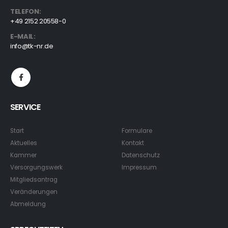
TELEFON:
+49 2152 20558-0
E-MAIL:
info@tk-nr.de
SERVICE
Start
Formulare
Aktuelles
Kontakt
Kammer
Datenschutz
Versorgungswerk
Impressum
Mitgliedsantrag
Veränderungen
Abmeldung