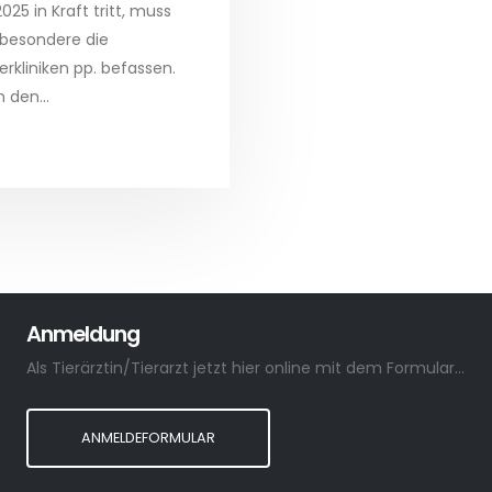
25 in Kraft tritt, muss
sbesondere die
erkliniken pp. befassen.
 den...
Anmeldung
Als Tierärztin/Tierarzt jetzt hier online mit dem Formular anmelden.
ANMELDEFORMULAR