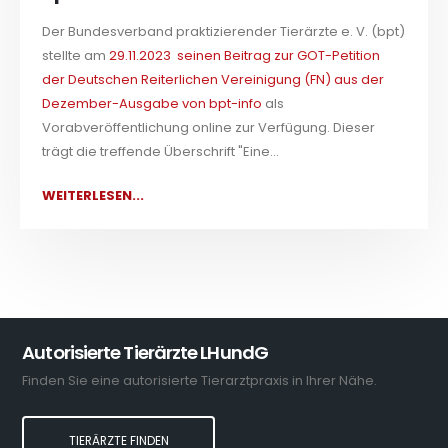
Der Bundesverband praktizierender Tierärzte e. V. (bpt)
stellte am
29.11.2023 seinen Beitrag zur GOT-Petition
der Deutschen Reiterlichen Vereinigung (FN) aus der
Dezember-Ausgabe von bpt-info
als
Vorabveröffentlichung online zur Verfügung. Dieser
trägt die treffende Überschrift "Eine...
WEITERLESEN...
Autorisierte Tierärzte LHundG
Finden Sie eine autorisierte Tierarztpraxis in Ihrer Nähe.
TIERÄRZTE FINDEN