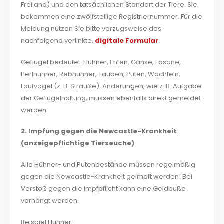
Freiland) und den tatsächlichen Standort der Tiere. Sie
bekommen eine zwölfstellige Registriernummer. Für die
Meldung nutzen Sie bitte vorzugsweise das
nachfolgend verlinkte,
digitale Formular
.
Geflügel bedeutet: Hühner, Enten, Gänse, Fasane,
Perlhühner, Rebhühner, Tauben, Puten, Wachteln,
Laufvögel (z. B. Strauße). Änderungen, wie z. B. Aufgabe
der Geflügelhaltung, müssen ebenfalls direkt gemeldet
werden.
2. Impfung gegen die Newcastle-Krankheit
(anzeigepflichtige Tierseuche)
Alle Hühner- und Putenbestände müssen regelmäßig
gegen die Newcastle-Krankheit geimpft werden! Bei
Verstoß gegen die Impfpflicht kann eine Geldbuße
verhängt werden.
Beispiel Hühner: