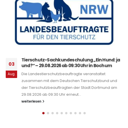
Ausbruch der Blauzungenkrankheit – Aktuelle
29
Meldungen
Update, 23. Juli 2026: Das Ministerium für
Sep.
Landwirtschaft und Verbraucherschutz des Landes
Nordrhein-Westfalen (MLV) informiert über einen BTV-
8-Ausbruch bei einem...
weiterlesen