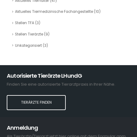
Aktuelles Tierhalter
(47)
Aktuelles Tiermedizinische Fachangestellte
(10)
Stellen TFA
(3)
Stellen Tierärzte
(9)
Unkategorisiert
(3)
Autorisierte Tierärzte LHundG
Finden Sie eine autorisierte Tierarztpraxis in Ihrer Nähe.
TIERÄRZTE FINDEN
Anmeldung
Als Tierärztin/Tierarzt jetzt hier online mit dem Formular anmelden.