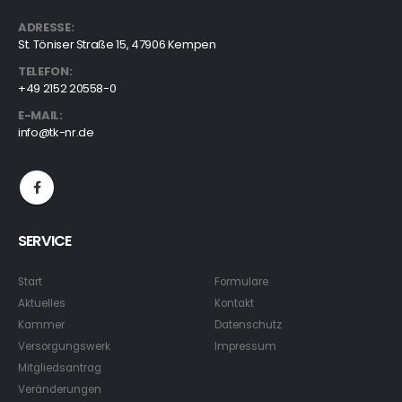
ADRESSE:
St. Töniser Straße 15, 47906 Kempen
TELEFON:
+49 2152 20558-0
E-MAIL:
info@tk-nr.de
SERVICE
Start
Formulare
Aktuelles
Kontakt
Kammer
Datenschutz
Versorgungswerk
Impressum
Mitgliedsantrag
Veränderungen