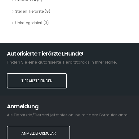
Stellen TFA
(3)
Stellen Tierärzte
(9)
Unkategorisiert
(3)
Autorisierte Tierärzte LHundG
Finden Sie eine autorisierte Tierarztpraxis in Ihrer Nähe.
TIERÄRZTE FINDEN
Anmeldung
Als Tierärztin/Tierarzt jetzt hier online mit dem Formular anmelden.
ANMELDEFORMULAR