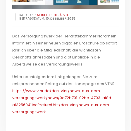
KATEGORIE:
AKTUELLES TIERÄRZTE
BEITRAGSDATUM:
10. DEZEMBER 2025
Das Versorgungswerk der Tierärztekammer Nordrhein
informiert in seiner neuen digitalen Broschüre ab sofort
jährlich über die Mitgliedschaft, die wichtigsten
Geschäftsjahresdaten und gibt Einblicke in die
Arbeitsweise des Versorgungswerks.
Unter nachfolgendem Link gelangen Sie zum
entsprechenden Betrag auf der Homepage des VTNR:
https://www.vtnr.de/das-vtnr/news-aus-dem-
versorgungswerk/news/0e72b701-02bc-4703-af8d-
af32560411cc?returnUri=/das-vtnr/news-aus-dem-
versorgungswerk