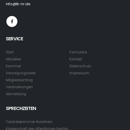
info@tk-nr.de
SERVICE
Start
Formulare
Aktuelles
Kontakt
Kammer
Datenschutz
Versorgungswerk
Impressum
Mitgliedsantrag
Veränderungen
Abmeldung
SPRECHZEITEN
Tierärztekammer Nordrhein
Körperschaft des öffentlichen Rechts