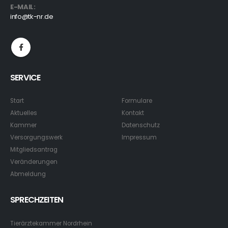
E-MAIL:
info@tk-nr.de
SERVICE
Start
Formulare
Aktuelles
Kontakt
Kammer
Datenschutz
Versorgungswerk
Impressum
Mitgliedsantrag
Veränderungen
Abmeldung
SPRECHZEITEN
Tierärztekammer Nordrhein