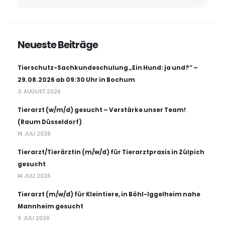
Neueste Beiträge
Tierschutz-Sachkundeschulung „Ein Hund: ja und?“ –
29.08.2026 ab 09:30 Uhr in Bochum
3. AUGUST 2026
Tierarzt (w/m/d) gesucht – Verstärke unser Team!
(Raum Düsseldorf)
14. JULI 2026
Tierarzt/Tierärztin (m/w/d) für Tierarztpraxis in Zülpich
gesucht
14. JULI 2026
Tierarzt (m/w/d) für Kleintiere, in Böhl-Iggelheim nahe
Mannheim gesucht
9. JULI 2026