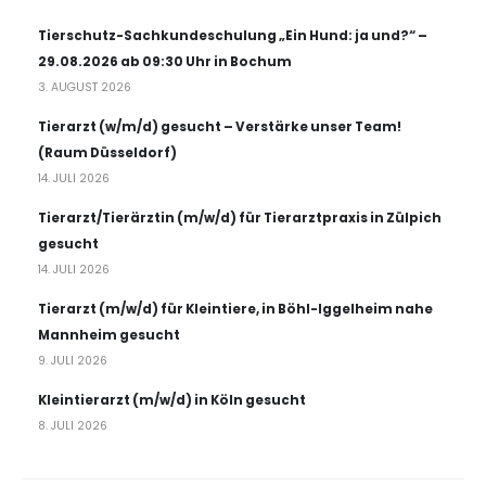
Tierschutz-Sachkundeschulung „Ein Hund: ja und?“ –
29.08.2026 ab 09:30 Uhr in Bochum
3. AUGUST 2026
Tierarzt (w/m/d) gesucht – Verstärke unser Team!
(Raum Düsseldorf)
14. JULI 2026
Tierarzt/Tierärztin (m/w/d) für Tierarztpraxis in Zülpich
gesucht
14. JULI 2026
Tierarzt (m/w/d) für Kleintiere, in Böhl-Iggelheim nahe
Mannheim gesucht
9. JULI 2026
Kleintierarzt (m/w/d) in Köln gesucht
8. JULI 2026