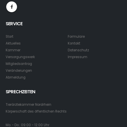
SERVICE
Start
Formulare
Aktuelles
Kontakt
Kammer
Datenschutz
Versorgungswerk
Impressum
Mitgliedsantrag
Veränderungen
Abmeldung
SPRECHZEITEN
Tierärztekammer Nordrhein
Körperschaft des öffentlichen Rechts
Mo. - Do.: 09:00 - 12:00 Uhr