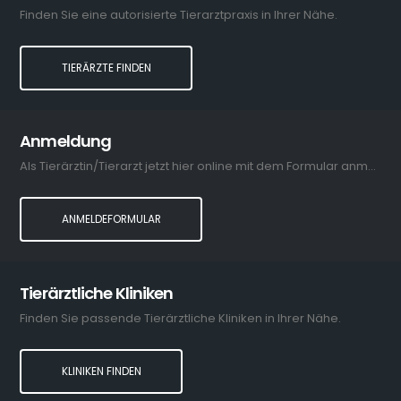
Finden Sie eine autorisierte Tierarztpraxis in Ihrer Nähe.
TIERÄRZTE FINDEN
Anmeldung
Als Tierärztin/Tierarzt jetzt hier online mit dem Formular anmelden.
ANMELDEFORMULAR
Tierärztliche Kliniken
Finden Sie passende Tierärztliche Kliniken in Ihrer Nähe.
KLINIKEN FINDEN