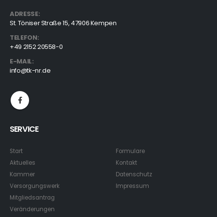
ADRESSE:
St. Töniser Straße 15, 47906 Kempen
TELEFON:
+49 2152 20558-0
E-MAIL:
info@tk-nr.de
SERVICE
Start
Formulare
Aktuelles
Kontakt
Kammer
Datenschutz
Versorgungswerk
Impressum
Mitgliedsantrag
Veränderungen