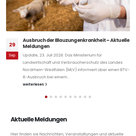
enkrankheit – Aktuelle
Tierschutzpreis NRW 20
01
Das Ministerium für Landwirt
inisterium für
Juli
Verbraucherschutz informier
ucherschutz des Landes
Tierschutzbeauftragte des L
informiert über einen BTV-
Westfalen bereits zum sechs
Tierschutzpreis...
weiterlesen
Aktuelle Meldungen
Hier finden sie Nachrichten, Veranstaltungen und aktuelle