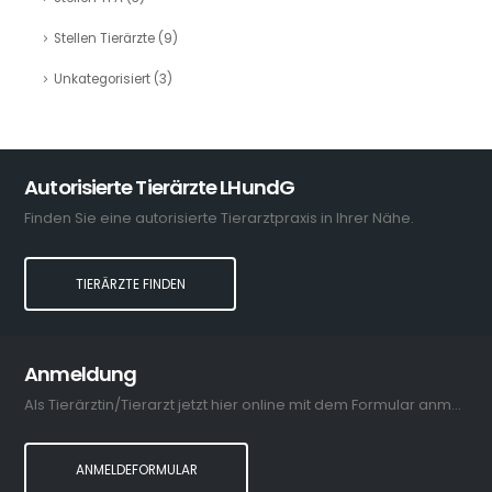
Stellen Tierärzte
(9)
Unkategorisiert
(3)
Autorisierte Tierärzte LHundG
Finden Sie eine autorisierte Tierarztpraxis in Ihrer Nähe.
TIERÄRZTE FINDEN
Anmeldung
Als Tierärztin/Tierarzt jetzt hier online mit dem Formular anmelden.
ANMELDEFORMULAR