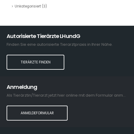
Unkategorisiert
(3)
Autorisierte Tierärzte LHundG
Finden Sie eine autorisierte Tierarztpraxis in Ihrer Nähe.
TIERÄRZTE FINDEN
Anmeldung
Als Tierärztin/Tierarzt jetzt hier online mit dem Formular anmelden.
ANMELDEFORMULAR