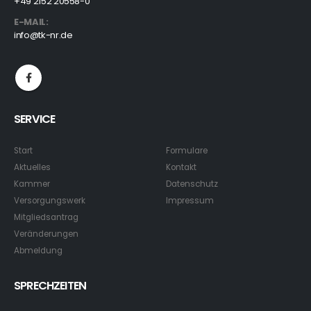
+49 2152 20558-0
E-MAIL:
info@tk-nr.de
SERVICE
Start
Formulare
Aktuelles
Kontakt
Kammer
Datenschutz
Versorgungswerk
Impressum
Mitgliedsantrag
Veränderungen
Abmeldung
SPRECHZEITEN