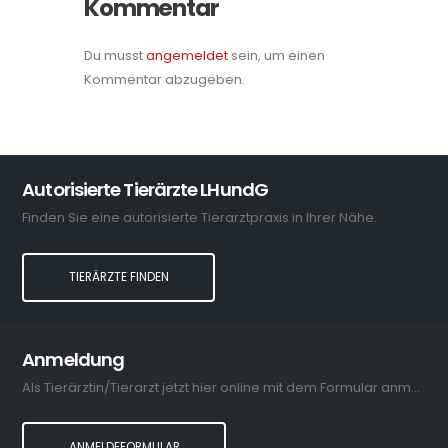
Kommentar
Du musst
angemeldet
sein, um einen
Kommentar abzugeben.
Autorisierte Tierärzte LHundG
Finden Sie eine autorisierte Tierarztpraxis in Ihrer Nähe.
TIERÄRZTE FINDEN
Anmeldung
Als Tierärztin/Tierarzt jetzt hier online mit dem Formular anmelden.
ANMELDEFORMULAR