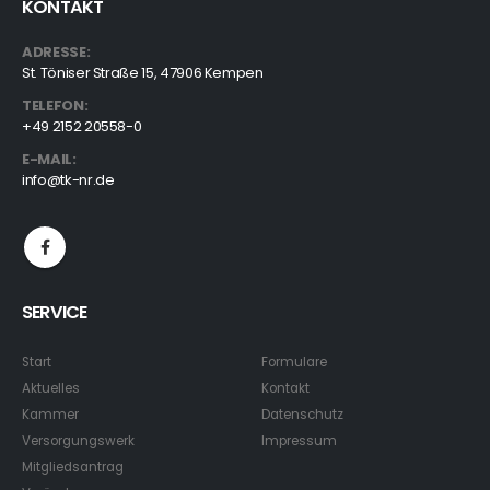
KONTAKT
ADRESSE:
St. Töniser Straße 15, 47906 Kempen
TELEFON:
+49 2152 20558-0
E-MAIL:
info@tk-nr.de
SERVICE
Start
Formulare
Aktuelles
Kontakt
Kammer
Datenschutz
Versorgungswerk
Impressum
Mitgliedsantrag