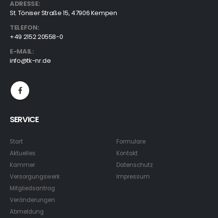
ADRESSE:
St. Töniser Straße 15, 47906 Kempen
TELEFON:
+49 2152 20558-0
E-MAIL:
info@tk-nr.de
SERVICE
Start
Formulare
Aktuelles
Kontakt
Kammer
Datenschutz
Versorgungswerk
Impressum
Mitgliedsantrag
Veränderungen
Abmeldung