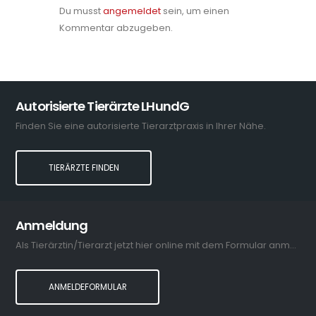
Du musst
angemeldet
sein, um einen
Kommentar abzugeben.
Autorisierte Tierärzte LHundG
Finden Sie eine autorisierte Tierarztpraxis in Ihrer Nähe.
TIERÄRZTE FINDEN
Anmeldung
Als Tierärztin/Tierarzt jetzt hier online mit dem Formular anmelden.
ANMELDEFORMULAR