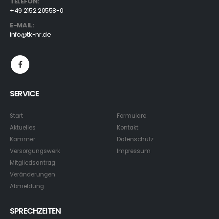
TELEFON:
+49 2152 20558-0
E-MAIL:
info@tk-nr.de
SERVICE
Start
Formulare
Aktuelles
Kontakt
Kammer
Datenschutz
Versorgungswerk
Impressum
Mitgliedsantrag
Veränderungen
Abmeldung
SPRECHZEITEN