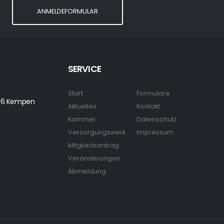
ANMELDEFORMULAR
SERVICE
Start
Formulare
7906 Kempen
Aktuelles
Kontakt
Kammer
Datenschutz
Versorgungswerk
Impressum
Mitgliedsantrag
Veränderungen
Abmeldung