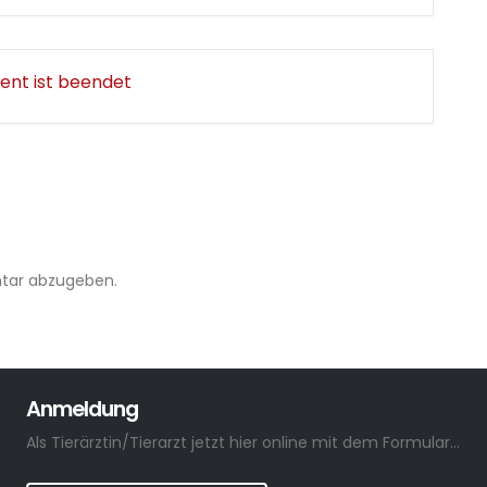
ent ist beendet
tar abzugeben.
Anmeldung
Als Tierärztin/Tierarzt jetzt hier online mit dem Formular anmelden.