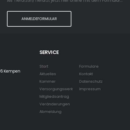
Als Tierärztin/Tierarzt jetzt hier online mit dem Formular anmelden.
ANMELDEFORMULAR
SERVICE
Start
Formulare
7906 Kempen
Aktuelles
Kontakt
Kammer
Datenschutz
Versorgungswerk
Impressum
Mitgliedsantrag
Veränderungen
Abmeldung