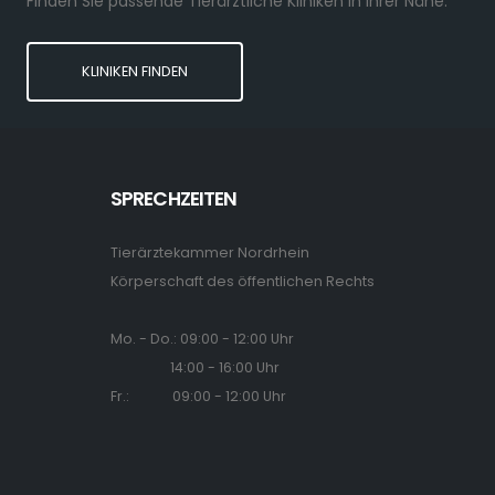
Finden Sie passende Tierärztliche Kliniken in Ihrer Nähe.
KLINIKEN FINDEN
SPRECHZEITEN
Tierärztekammer Nordrhein
Körperschaft des öffentlichen Rechts
Mo. - Do.: 09:00 - 12:00 Uhr
14:00 - 16:00 Uhr
Fr.: 09:00 - 12:00 Uhr