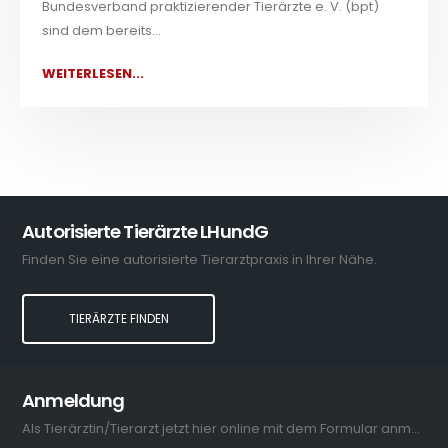
Bundesverband praktizierender Tierärzte e. V. (bpt)
sind dem bereits...
WEITERLESEN...
Autorisierte Tierärzte LHundG
Finden Sie eine autorisierte Tierarztpraxis in Ihrer Nähe.
TIERÄRZTE FINDEN
Anmeldung
Als Tierärztin/Tierarzt jetzt hier online mit dem Formular anmelden.