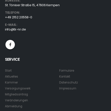
ADRESSE:
St. Töniser Straße 15, 47906 Kempen
TELEFON:
+49 2152 20558-0
E-MAIL:
info@tk-nr.de
SERVICE
Start
Formulare
Aktuelles
Kontakt
Kammer
Datenschutz
Versorgungswerk
Impressum
Mitgliedsantrag
Veränderungen
Abmeldung