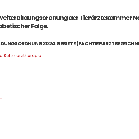
 Weiterbildungsordnung der Tierärztekammer No
habetischer Folge.
ILDUNGSORDNUNG 2024: GEBIETE (FACHTIERARZTBEZEICHNU
und Schmerztherapie
–