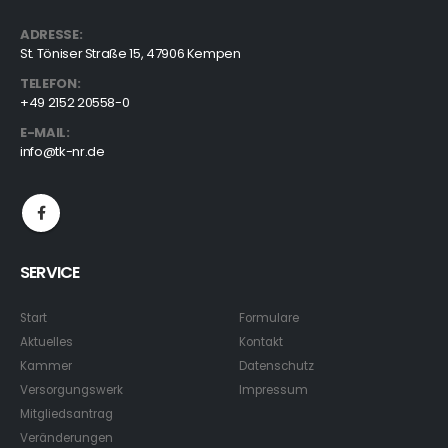
ADRESSE:
St. Töniser Straße 15, 47906 Kempen
TELEFON:
+49 2152 20558-0
E-MAIL:
info@tk-nr.de
SERVICE
Start
Formulare
Aktuelles
Kontakt
Kammer
Datenschutz
Versorgungswerk
Impressum
Mitgliedsantrag
Veränderungen