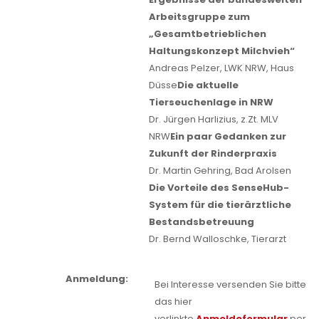
Arbeitsgruppe zum
„Gesamtbetrieblichen
Haltungskonzept Milchvieh“
Andreas Pelzer, LWK NRW, Haus
Düsse
Die aktuelle
Tierseuchenlage in NRW
Dr. Jürgen Harlizius, z.Zt. MLV
NRW
Ein paar Gedanken zur
Zukunft der Rinderpraxis
Dr. Martin Gehring, Bad Arolsen
Die Vorteile des SenseHub-
System für die tierärztliche
Bestandsbetreuung
Dr. Bernd Walloschke, Tierarzt
Anmeldung:
Bei Interesse versenden Sie bitte
das hier
verlinkte
Anmeldeformular
per