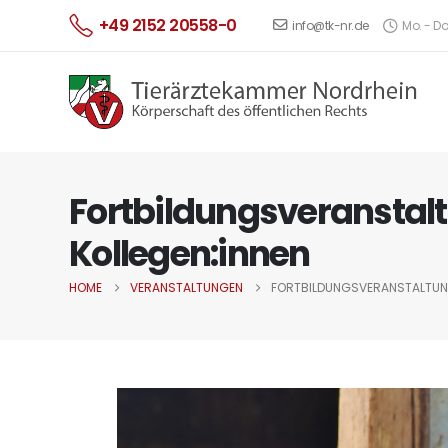
+49 2152 20558-0
info@tk-nr.de
Mo. - Do.
Fortbildungsveranstaltu
Kollegen:innen
HOME
VERANSTALTUNGEN
FORTBILDUNGSVERANSTALTUNG 