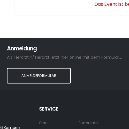
Das Event ist 
Anmeldung
Als Tierärztin/Tierarzt jetzt hier online mit dem Formular anmelden.
ANMELDEFORMULAR
SERVICE
Start
Formulare
7906 Kempen