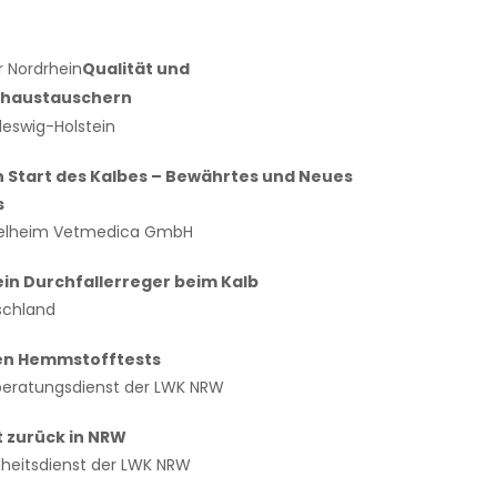
 Nordrhein
Qualität und
chaustauschern
leswig-Holstein
 Start des Kalbes – Bewährtes und Neues
s
Ingelheim Vetmedica GmbH
ein Durchfallerreger beim Kalb
schland
uen Hemmstofftests
rberatungsdienst der LWK NRW
t zurück in NRW
dheitsdienst der LWK NRW