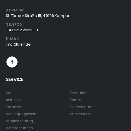
ADRESSE:
St. Töniser Straße 15, 47906 Kempen
TELEFON:
+49 2152 20558-0
E-MAIL:
info@tk-nr.de
SERVICE
Start
Formulare
Aktuelles
Kontakt
Kammer
Datenschutz
Versorgungswerk
Impressum
Mitgliedsantrag
Veränderungen