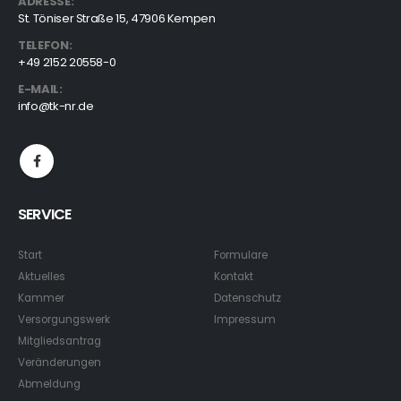
ADRESSE:
St. Töniser Straße 15, 47906 Kempen
TELEFON:
+49 2152 20558-0
E-MAIL:
info@tk-nr.de
SERVICE
Start
Formulare
Aktuelles
Kontakt
Kammer
Datenschutz
Versorgungswerk
Impressum
Mitgliedsantrag
Veränderungen
Abmeldung