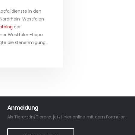
otfalldienste in den
 Nordrhein-Westfalen
atalog
der
mer Westfalen-Lippe
agte die Genehmigung...
Anmeldung
Als Tierärztin/Tierarzt jetzt hier online mit dem Formular anmelden.