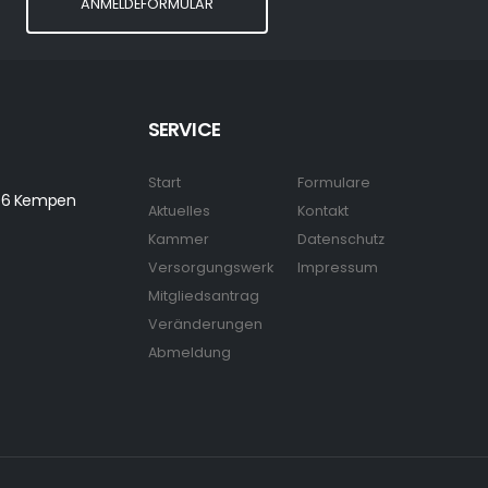
ANMELDEFORMULAR
SERVICE
Start
Formulare
7906 Kempen
Aktuelles
Kontakt
Kammer
Datenschutz
Versorgungswerk
Impressum
Mitgliedsantrag
Veränderungen
Abmeldung