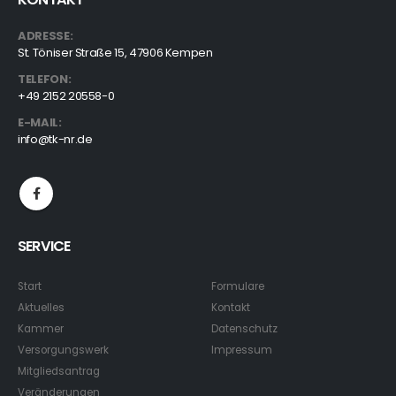
ADRESSE:
St. Töniser Straße 15, 47906 Kempen
TELEFON:
+49 2152 20558-0
E-MAIL:
info@tk-nr.de
SERVICE
Start
Formulare
Aktuelles
Kontakt
Kammer
Datenschutz
Versorgungswerk
Impressum
Mitgliedsantrag
Veränderungen