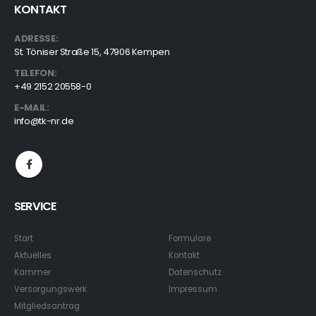
KONTAKT
ADRESSE:
St. Töniser Straße 15, 47906 Kempen
TELEFON:
+49 2152 20558-0
E-MAIL:
info@tk-nr.de
SERVICE
Start
Formulare
Aktuelles
Kontakt
Kammer
Datenschutz
Versorgungswerk
Impressum
Mitgliedsantrag