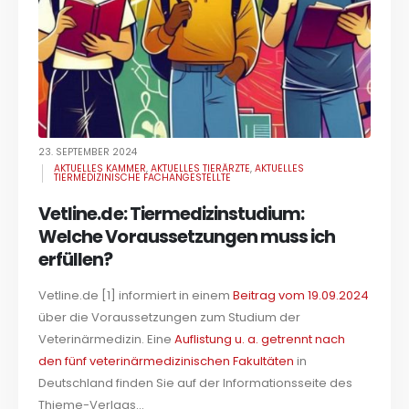
23. SEPTEMBER 2024
AKTUELLES KAMMER
,
AKTUELLES TIERÄRZTE
,
AKTUELLES
TIERMEDIZINISCHE FACHANGESTELLTE
Vetline.de: Tiermedizinstudium:
Welche Voraussetzungen muss ich
erfüllen?
Vetline.de [1] informiert in einem
Beitrag vom 19.09.2024
über die Voraussetzungen zum Studium der
Veterinärmedizin. Eine
Auflistung u. a. getrennt nach
den fünf veterinärmedizinischen Fakultäten
in
Deutschland finden Sie auf der Informationsseite des
Thieme-Verlags...