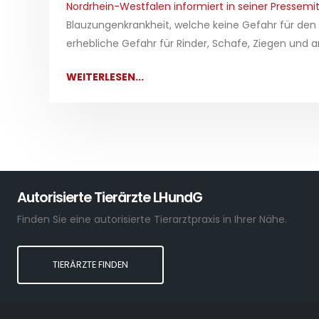
Nordrhein-Westfalen informiert in seiner Pressemit
Blauzungenkrankheit, welche keine Gefahr für den
erhebliche Gefahr für Rinder, Schafe, Ziegen und an
WEITERLESEN...
Autorisierte Tierärzte LHundG
Finden Sie eine autorisierte Tierarztpraxis in Ihrer Nähe.
TIERÄRZTE FINDEN