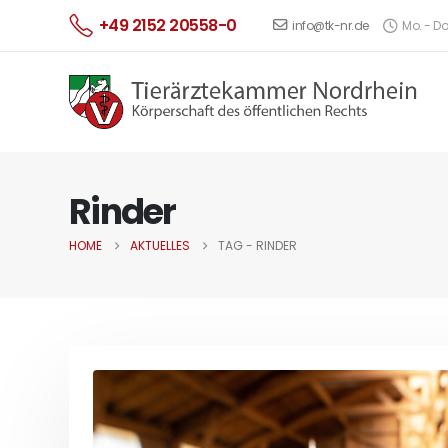
+49 2152 20558-0
info@tk-nr.de
Mo. - Do.
Rinder
HOME
AKTUELLES
TAG -
RINDER