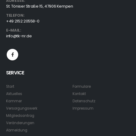
ADRESSE:
St. Töniser Straße 15, 47906 Kempen
TELEFON:
+49 2152 20558-0
E-MAIL:
info@tk-nr.de
SERVICE
Start
Formulare
Aktuelles
Kontakt
Kammer
Datenschutz
Versorgungswerk
Impressum
Mitgliedsantrag
Veränderungen
Abmeldung