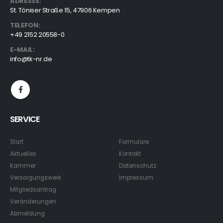
ADRESSE:
St. Töniser Straße 15, 47906 Kempen
TELEFON:
+49 2152 20558-0
E-MAIL:
info@tk-nr.de
SERVICE
Start
Formulare
Aktuelles
Kontakt
Kammer
Datenschutz
Versorgungswerk
Impressum
Mitgliedsantrag
Veränderungen
Abmeldung