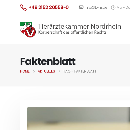
+49 2152 20558-0
info@tk-nr.de
Mo. - Do.
Faktenblatt
HOME
AKTUELLES
TAG -
FAKTENBLATT