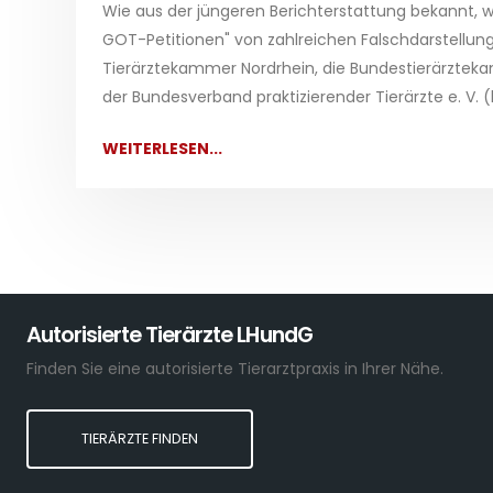
Wie aus der jüngeren Berichterstattung bekannt, w
GOT-Petitionen" von zahlreichen Falschdarstellung
Tierärztekammer Nordrhein, die Bundestierärzteka
der Bundesverband praktizierender Tierärzte e. V. (
WEITERLESEN...
Autorisierte Tierärzte LHundG
Finden Sie eine autorisierte Tierarztpraxis in Ihrer Nähe.
TIERÄRZTE FINDEN