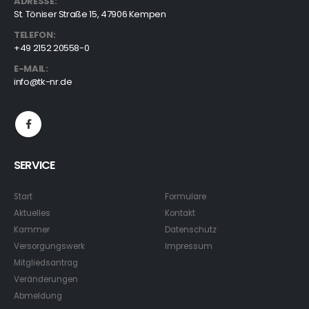
ADRESSE:
St. Töniser Straße 15, 47906 Kempen
TELEFON:
+49 2152 20558-0
E-MAIL:
info@tk-nr.de
SERVICE
Start
Formulare
Aktuelles
Kontakt
Kammer
Datenschutz
Versorgungswerk
Impressum
Mitgliedsantrag
Veränderungen
Abmeldung