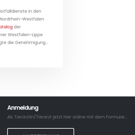
otfalldienste in den
 Nordrhein-Westfalen
atalog
der
mer Westfalen-Lippe
agte die Genehmigung...
Anmeldung
Als Tierärztin/Tierarzt jetzt hier online mit dem Formular anmelden.