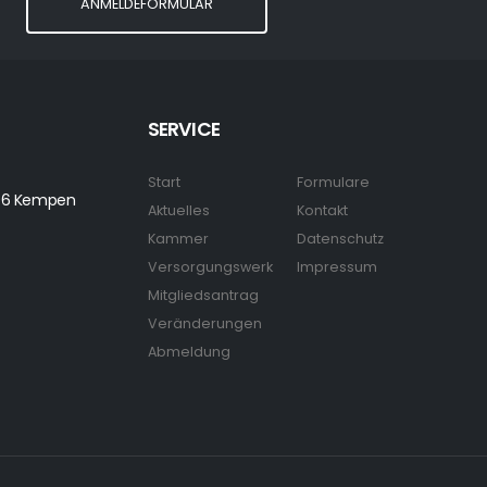
ANMELDEFORMULAR
SERVICE
Start
Formulare
7906 Kempen
Aktuelles
Kontakt
Kammer
Datenschutz
Versorgungswerk
Impressum
Mitgliedsantrag
Veränderungen
Abmeldung