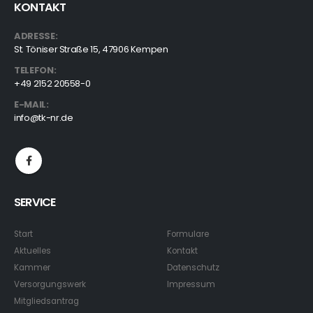
KONTAKT
ADRESSE:
St. Töniser Straße 15, 47906 Kempen
TELEFON:
+49 2152 20558-0
E-MAIL:
info@tk-nr.de
SERVICE
Start
Formulare
Aktuelles
Kontakt
Kammer
Datenschutz
Versorgungswerk
Impressum
Mitgliedsantrag